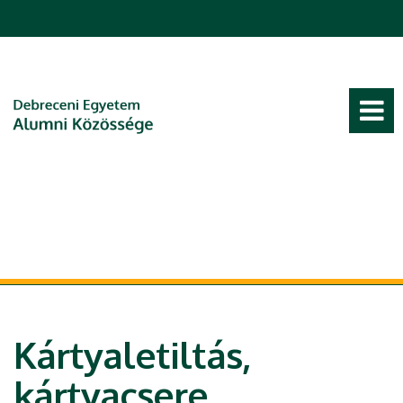
Ugrás a tartalomra
Kártyaletiltás,
kártyacsere