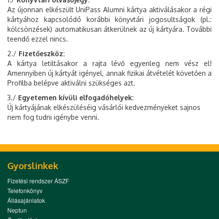
Az újonnan elkészült UniPass Alumni kártya aktiválásakor a régi
kártyához kapcsolódó korábbi könyvtári jogosultságok (pl.:
kölcsönzések) automatikusan átkerülnek az új kártyára. További
teendő ezzel nincs.
2./
Fizetőeszköz:
A kártya letiltásakor a rajta lévő egyenleg nem vész el!
Amennyiben új kártyát igényel, annak fizikai átvételét követően a
Profilba belépve aktiválni szükséges azt.
3./
Egyetemen kívüli elfogadóhelyek:
Új kártyájának elkészüléséig vásárlói kedvezményeket sajnos
nem fog tudni igénybe venni.
Gyorslinkek
Fizetési rendszer ÁSZF
Telefonkönyv
Állásajánlatok
Neptun