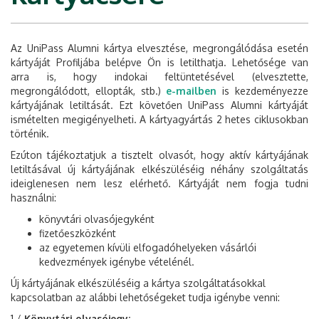
Az UniPass Alumni kártya elvesztése, megrongálódása esetén
kártyáját Profiljába belépve Ön is letilthatja. Lehetősége van
arra is, hogy indokai feltüntetésével (elvesztette,
megrongálódott, ellopták, stb.)
e-mailben
is kezdeményezze
kártyájának letiltását. Ezt követően UniPass Alumni kártyáját
ismételten megigényelheti. A kártyagyártás 2 hetes ciklusokban
történik.
Ezúton tájékoztatjuk a tisztelt olvasót, hogy aktív kártyájának
letiltásával új kártyájának elkészüléséig néhány szolgáltatás
ideiglenesen nem lesz elérhető. Kártyáját nem fogja tudni
használni:
könyvtári olvasójegyként
fizetőeszközként
az egyetemen kívüli elfogadóhelyeken vásárlói
kedvezmények igénybe vételénél.
Új kártyájának elkészüléséig a kártya szolgáltatásokkal
kapcsolatban az alábbi lehetőségeket tudja igénybe venni:
1./
Könyvtári olvasójegy: