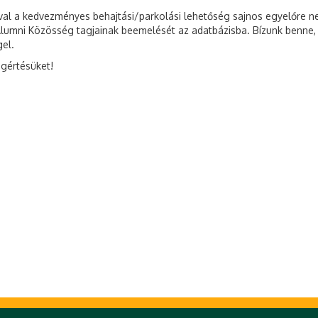
ával a kedvezményes behajtási/parkolási lehetőség sajnos egyelőre n
 Alumni Közösség tagjainak beemelését az adatbázisba. Bízunk benne,
gel.
egértésüket!