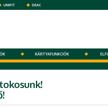
UNIFIT
DEAC
LÓK
KÁRTYAFUNKCIÓK
ELF
rtokosunk!
!