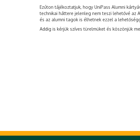
Ezúton tájékoztatjuk, hogy UniPass Alumni kárty
technikai háttere jelenleg nem teszi lehetővé az
és az alumni tagok is élhetnek ezzel a lehetőség
Addig is kérjük szíves türelmüket és köszönjük m