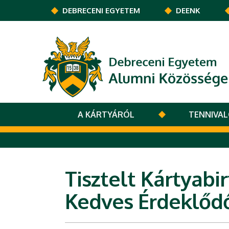
Ugrás a tartalomra
DEBRECENI EGYETEM
DEENK
A KÁRTYÁRÓL
TENNIVA
Tisztelt Kártyabi
Kedves Érdeklődő