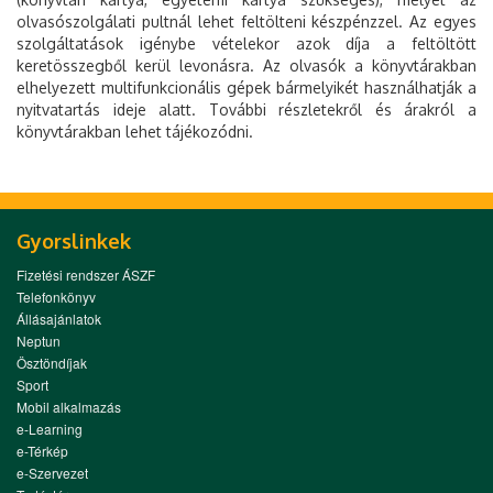
olvasószolgálati pultnál lehet feltölteni készpénzzel. Az egyes
szolgáltatások igénybe vételekor azok díja a feltöltött
keretösszegből kerül levonásra. Az olvasók a könyvtárakban
elhelyezett multifunkcionális gépek bármelyikét használhatják a
nyitvatartás ideje alatt. További részletekről és árakról a
könyvtárakban lehet tájékozódni.
Gyorslinkek
Fizetési rendszer ÁSZF
Telefonkönyv
Állásajánlatok
Neptun
Ösztöndíjak
Sport
Mobil alkalmazás
e-Learning
e-Térkép
e-Szervezet