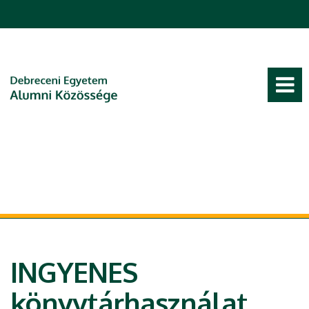
Ugrás a tartalomra
INGYENES
könyvtárhasználat