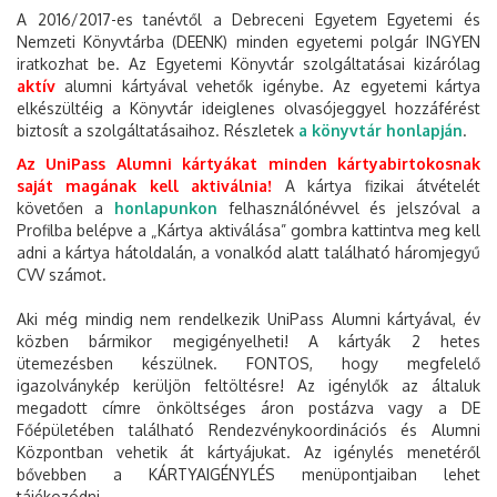
A 2016/2017-es tanévtől a Debreceni Egyetem Egyetemi és
Nemzeti Könyvtárba (DEENK) minden egyetemi polgár INGYEN
iratkozhat be. Az Egyetemi Könyvtár szolgáltatásai kizárólag
aktív
alumni kártyával vehetők igénybe. Az egyetemi kártya
elkészültéig a Könyvtár ideiglenes olvasójeggyel hozzáférést
biztosít a szolgáltatásaihoz. Részletek
a könyvtár honlapján
.
Az UniPass Alumni kártyákat minden kártyabirtokosnak
saját magának kell aktiválnia!
A kártya fizikai átvételét
követően a
honlapunkon
felhasználónévvel és jelszóval a
Profilba belépve a „Kártya aktiválása” gombra kattintva meg kell
adni a kártya hátoldalán, a vonalkód alatt található háromjegyű
CVV számot.
Aki még mindig nem rendelkezik UniPass Alumni kártyával, év
közben bármikor megigényelheti! A kártyák 2 hetes
ütemezésben készülnek. FONTOS, hogy megfelelő
igazolványkép kerüljön feltöltésre! Az igénylők az általuk
megadott címre önköltséges áron postázva vagy a DE
Főépületében található Rendezvénykoordinációs és Alumni
Központban vehetik át kártyájukat. Az igénylés menetéről
bővebben a KÁRTYAIGÉNYLÉS menüpontjaiban lehet
tájékozódni.