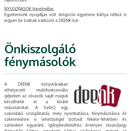
NYUGDÍJASOK figyelmébe:
Egyetemünk nyugdíjas volt dolgozói egyetemi kártya nélkül is
ingyen be tudnak iratkozni a DEENK-ba!
Önkiszolgáló
fénymásolók
A DEENK könyvtáraiban
elhelyezett multifunkcionális
gépeken az olvasók saját maguk
készíthetik el a kívánt
másolatokat. A SafeQ egy
sokoldalú szolgáltatás, mely nyomtatásra, fénymásolásra és
szkennelésre is lehetőséget biztosít fekete-fehérben és
színesben egyaránt. Igénybevételéhez érvényes olvasójegy
(könyvtári kártya, egyetemi kártya szükséges), melyet az